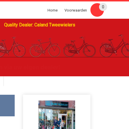
0
Home
Voorwaarden
Quality Dealer: Caland Tweewielers