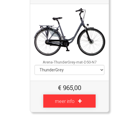
Arena-ThunderGrey-mat-D50-N7
€
965,00
meer info