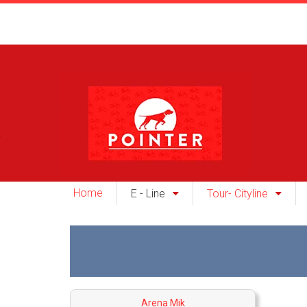
Home
E - Line
Tour- Cityline
Arena Mik