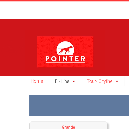
Home
E - Line
Tour- Cityline
Grande