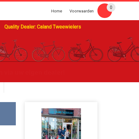
0
Home
Voorwaarden
Quality Dealer: Caland Tweewielers