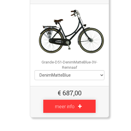
Grande-D51-DenimMatteBlue-3V-
Remnaaf
€
687,00
meer info