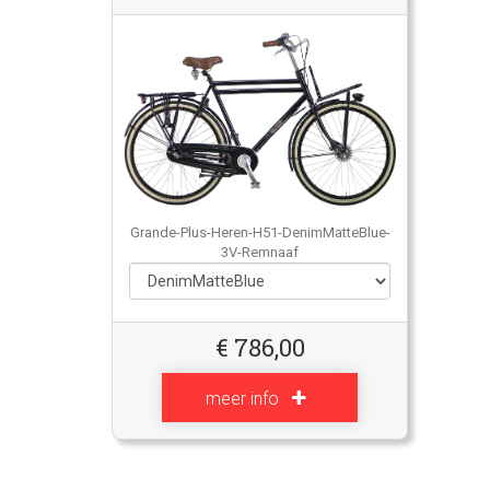
Grande-Plus-Heren-H51-DenimMatteBlue-
3V-Remnaaf
€
786,00
meer info