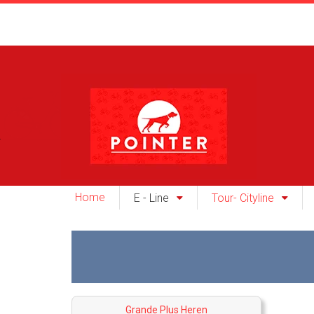
Home
E - Line
Tour- Cityline
Grande Plus Heren