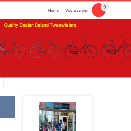
0
Home
Voorwaarden
Quality Dealer: Caland Tweewielers