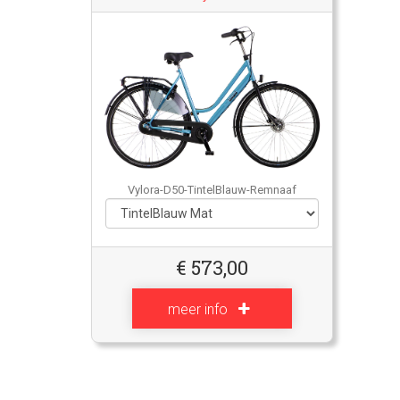
Vylora-D50-TintelBlauw-Remnaaf
€
573,00
meer info