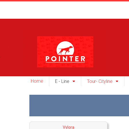
Home
E - Line
Tour- Cityline
Vylora