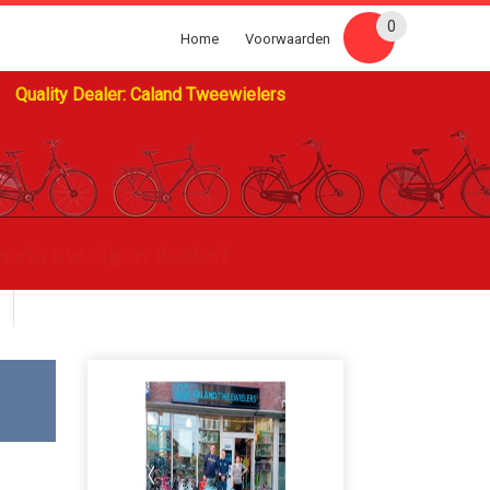
0
Home
Voorwaarden
Quality Dealer: Caland Tweewielers