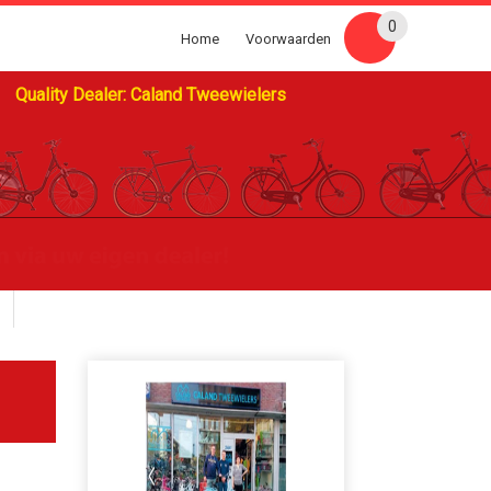
0
Home
Voorwaarden
Quality Dealer: Caland Tweewielers