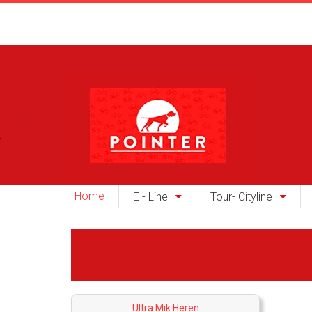
Home
E - Line
Tour- Cityline
Ultra Mik Heren