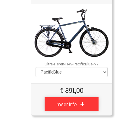
Ultra-Heren-H49-PacificBlue-N7
€
891,00
meer info