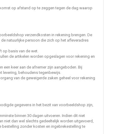
reenkomst op afstand op te zeggen tegen de dag waarop
n Voorbeeldshop verzendkosten in rekening brengen. De
 de natuurlijke persoon die zich op het afleveradres
t op basis van de wet.
, zullen de artikelen worden opgeslagen voor rekening en
n een keer aan de afnemer zijn aangeboden. Bij
tot levering, behoudens tegenbewijs.
loorgang van de geweigerde zaken geheel voor rekening
enodigde gegevens in het bezit van voorbeeldshop zijn,
inste binnen 30 dagen uitvoeren. Indien dit niet
kan niet dan wel slechts gedeeltelijk worden uitgevoerd,
e bestelling zonder kosten en ingebrekestelling te