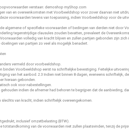
erkoopvoorwaarden verstaan: demoshop myShop.com
en van en overeenkomsten met Voorbeeldshop voor zover daarvan niet uitdrukk
ijn deze voorwaarden tevens van toepassing, indien Voorbeeldshop voor de uitv
en de algemene of specifieke voorwaarden of bedingen van derden niet door 
erling tegenstrijdige clausules zouden bevatten, prevaleert de Overeenkomst
 Voorwaarden volledig van kracht blijven en zullen partijen gebonden zijn zic
e doelingen van partijen zo veel als mogelijk benadert.
sten
ijk anders vermeld door voorbeeldshop.
n binden Voorbeeldshop eerst na schriftelijke bevestiging. Feitelijke uitvo
tiging van het aanbod. 2.3 Indien niet binnen 8 dagen, eveneens schriftelijk, de
mer hieraan gebonden.
tisch ook voor nabestellingen.
gehouden indien de afnemer had behoren te begrijpen dat de aanbieding, dan
n slechts van kracht, indien schriftelijk overeengekomen.
 uitgedrukt, inclusief omzetbelasting (BTW).
 totstandkoming van de voorwaarden niet zullen plaatsvinden, tenzij de prijsv