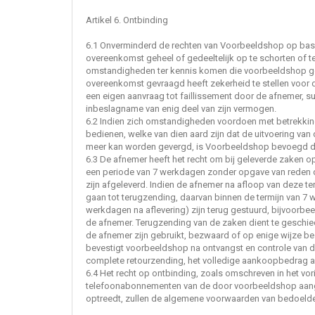
Artikel 6. Ontbinding
6.1 Onverminderd de rechten van Voorbeeldshop op basis
overeenkomst geheel of gedeeltelijk op te schorten of 
omstandigheden ter kennis komen die voorbeeldshop goed
overeenkomst gevraagd heeft zekerheid te stellen voor 
een eigen aanvraag tot faillissement door de afnemer, sur
inbeslagname van enig deel van zijn vermogen.
6.2 Indien zich omstandigheden voordoen met betrekking
bedienen, welke van dien aard zijn dat de uitvoering va
meer kan worden gevergd, is Voorbeeldshop bevoegd d
6.3 De afnemer heeft het recht om bij geleverde zaken o
een periode van 7 werkdagen zonder opgave van reden d
zijn afgeleverd. Indien de afnemer na afloop van deze t
gaan tot terugzending, daarvan binnen de termijn van 7 w
werkdagen na aflevering) zijn terug gestuurd, bijvoorb
de afnemer. Terugzending van de zaken dient te geschied
de afnemer zijn gebruikt, bezwaard of op enige wijze besc
bevestigt voorbeeldshop na ontvangst en controle van 
complete retourzending, het volledige aankoopbedrag a
6.4 Het recht op ontbinding, zoals omschreven in het vor
telefoonabonnementen van de door voorbeeldshop aange
optreedt, zullen de algemene voorwaarden van bedoelde