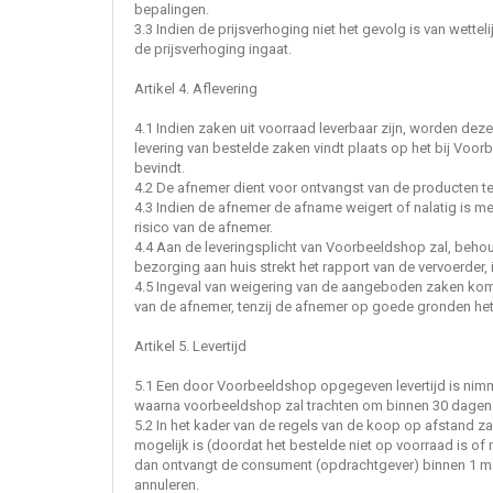
bepalingen.
3.3 Indien de prijsverhoging niet het gevolg is van wet
de prijsverhoging ingaat.
Artikel 4. Aflevering
4.1 Indien zaken uit voorraad leverbaar zijn, worden de
levering van bestelde zaken vindt plaats op het bij Voor
bevindt.
4.2 De afnemer dient voor ontvangst van de producten te
4.3 Indien de afnemer de afname weigert of nalatig is me
risico van de afnemer.
4.4 Aan de leveringsplicht van Voorbeeldshop zal, beho
bezorging aan huis strekt het rapport van de vervoerder,
4.5 Ingeval van weigering van de aangeboden zaken kom
van de afnemer, tenzij de afnemer op goede gronden het
Artikel 5. Levertijd
5.1 Een door Voorbeeldshop opgegeven levertijd is nimme
waarna voorbeeldshop zal trachten om binnen 30 dagen l
5.2 In het kader van de regels van de koop op afstand 
mogelijk is (doordat het bestelde niet op voorraad is of 
dan ontvangt de consument (opdrachtgever) binnen 1 maand
annuleren.