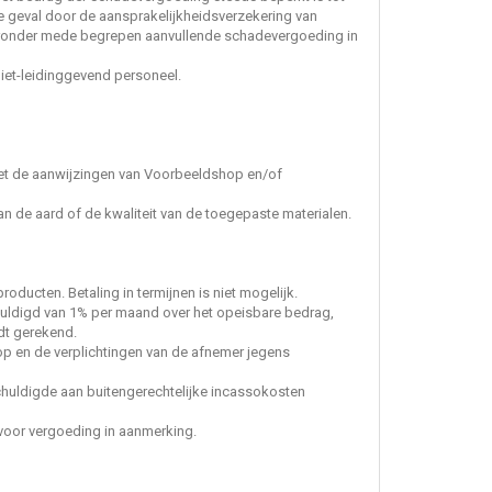
e geval door de aansprakelijkheidsverzekering van
aronder mede begrepen aanvullende schadevergoeding in
iet-leidinggevend personeel.
met de aanwijzingen van Voorbeeldshop en/of
van de aard of de kwaliteit van de toegepaste materialen.
oducten. Betaling in termijnen is niet mogelijk.
chuldigd van 1% per maand over het opeisbare bedrag,
rdt gerekend.
hop en de verplichtingen van de afnemer jegens
chuldigde aan buitengerechtelijke incassokosten
voor vergoeding in aanmerking.