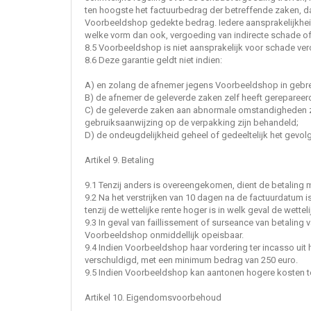
ten hoogste het factuurbedrag der betreffende zaken, d
Voorbeeldshop gedekte bedrag. Iedere aansprakelijkhe
welke vorm dan ook, vergoeding van indirecte schade 
8.5 Voorbeeldshop is niet aansprakelijk voor schade ver
8.6 Deze garantie geldt niet indien:
A) en zolang de afnemer jegens Voorbeeldshop in gebre
B) de afnemer de geleverde zaken zelf heeft gerepareer
C) de geleverde zaken aan abnormale omstandigheden zi
gebruiksaanwijzing op de verpakking zijn behandeld;
D) de ondeugdelijkheid geheel of gedeeltelijk het gevolg 
Artikel 9. Betaling
9.1 Tenzij anders is overeengekomen, dient de betaling mi
9.2 Na het verstrijken van 10 dagen na de factuurdatum
tenzij de wettelijke rente hoger is in welk geval de wet
9.3 In geval van faillissement of surseance van betalin
Voorbeeldshop onmiddellijk opeisbaar.
9.4 Indien Voorbeeldshop haar vordering ter incasso ui
verschuldigd, met een minimum bedrag van 250 euro.
9.5 Indien Voorbeeldshop kan aantonen hogere kosten t
Artikel 10. Eigendomsvoorbehoud