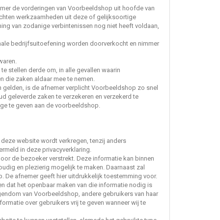
emer de vorderingen van Voorbeeldshop uit hoofde van
richten werkzaamheden uit deze of gelijksoortige
ng van zodanige verbintenissen nog niet heeft voldaan,
ale bedrijfsuitoefening worden doorverkocht en nimmer
waren.
stellen derde om, in alle gevallen waarin
n die zaken aldaar mee te nemen.
gelden, is de afnemer verplicht Voorbeeldshop zo snel
ud geleverde zaken te verzekeren en verzekerd te
zage te geven aan de voorbeeldshop.
 deze website wordt verkregen, tenzij anders
rmeld in deze privacyverklaring.
door de bezoeker verstrekt. Deze informatie kan binnen
dig en plezierig mogelijk te maken. Daarnaast zal
. De afnemer geeft hier uitdrukkelijk toestemming voor.
en dat het openbaar maken van die informatie nodig is
e eigendom van Voorbeeldshop, andere gebruikers van haar
matie over gebruikers vrij te geven wanneer wij te