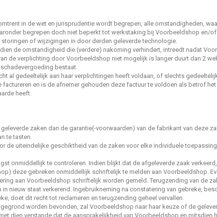
mtrent in de wet en jurisprudentie wordt begrepen, alle omstandigheden, wa
onder begrepen doch niet beperkt tot werkstaking bij Voorbeeldshop en/of toe
 en storingen of wijzigingen in door derden geleverde technologie.
ien de omstandigheid die (verdere) nakoming verhindert, intreedt nadat Vo
an de verplichting door Voorbeeldshop niet mogelijk is langer duurt dan 2 we
ot schadevergoeding bestaat.
t al gedeeltelijk aan haar verplichtingen heeft voldaan, of slechts gedeeltelij
e factureren en is de afnemer gehouden deze factuur te voldoen als betrof het e
aarde heeft.
 geleverde zaken dan de garantie(-voorwaarden) van de fabrikant van deze z
n te tasten.
 de uiteindelijke geschiktheid van de zaken voor elke individuele toepassing 
gst onmiddellijk te controleren. Indien blijkt dat de afgeleverde zaak verkeer
hop) deze gebreken onmiddellijk schriftelijk te melden aan Voorbeeldshop. E
vering aan Voorbeeldshop schriftelijk worden gemeld. Terugzending van de zak
n in nieuw staat verkerend. Ingebruikneming na constatering van gebreke, bes
, doet dit recht tot reclameren en terugzending geheel vervallen.
p gegrond worden bevonden, zal Voorbeeldshop naar haar keuze of de geleve
, met dien verstande dat de aansprakelijkheid van Voorbeeldshop en mitsdien