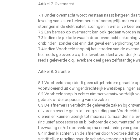
Artikel 7. Overmacht
7.1 Onder overmacht wordt verstaan naast hetgeen daaro
levering van zaken belemmeren of onmogelijk maken daar
storingen in de elektriciteit, storingen in e-mail verkeer
7.2 Een beroep op overmacht kan ook gedaan worden ind
7.3 Indien de periode waarin door overmacht nakoming v
ontbinden, zonder dat er in dat geval een verplichting t
7.4 Indien Voorbeeldshop bij het intreden van de overmach
het reeds geleverde c.q. het leverbare deel afzonderlijk t
reeds geleverde c.q. leverbare deel geen zelfstandige w
Artikel 8. Garantie
8.1 Voorbeeldshop biedt geen uitgebreidere garantie op
voortvloeiend uit dwingendrechtelijke wetsbepalingen aa
8.2 Voorbeeldshop is echter nimmer verantwoordelijk voor
gebruik of de toepassing van de zaken.
8.3 De afnemer is verplicht de geleverde zaken bij ontvan
(alvorens over te gaan tot terugzending aan Voorbeelds
dienen en kunnen uiterlijk tot maximaal 2 maanden na le
(inclusief accessoires en bijbehorende documentatie) e
bezwaring en/of doorverkoop na constatering van gebreke
8.4 Indien klachten van de afnemer door Voorbeeldsho
schriftelijke regeling over de schadevergoeding treffen