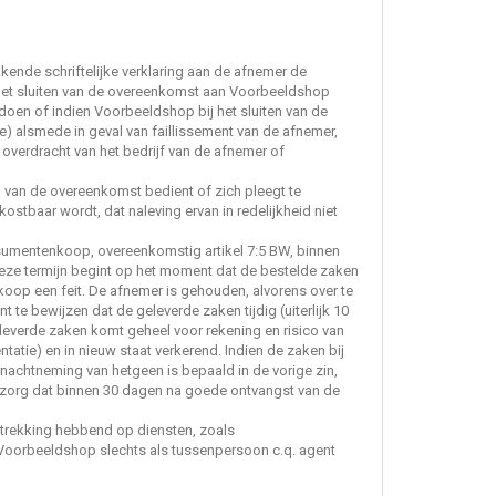
ende schriftelijke verklaring aan de afnemer de
 het sluiten van de overeenkomst aan Voorbeeldshop
oen of indien Voorbeeldshop bij het sluiten van de
) alsmede in geval van faillissement van de afnemer,
e overdracht van het bedrijf van de afnemer of
 van de overeenkomst bedient of zich pleegt te
stbaar wordt, dat naleving ervan in redelijkheid niet
nsumentenkoop, overeenkomstig artikel 7:5 BW, binnen
eze termijn begint op het moment dat de bestelde zaken
koop een feit. De afnemer is gehouden, alvorens over te
te bewijzen dat de geleverde zaken tijdig (uiterlijk 10
leverde zaken komt geheel voor rekening en risico van
atie) en in nieuw staat verkerend. Indien de zaken bij
 inachtneming van hetgeen is bepaald in de vorige zin,
zorg dat binnen 30 dagen na goede ontvangst van de
betrekking hebbend op diensten, zoals
oorbeeldshop slechts als tussenpersoon c.q. agent