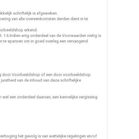
elijk schriftelijk is afgeweken.
oering van alle overeenkomsten derden dient in te
Voorbeeldshop erkend.
. 1.6 Indien enig onderdeel van de Voorwaarden nietig is
h in te spannen om in goed overleg een vervangend
ering door Voorbeeldshop of een door voorbeeldshop
 juistheid van de inhoud van deze schriftelijke
 wel een onderdeel daarvan, een kennelijke vergissing
erhoging het gevolg is van wettelijke regelingen en/of