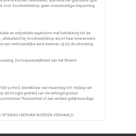
bsite te kunnen vaststellen, alsmede het gebruikte type
dit voor Voorbeeldshop geen onevenredige inspanning
ectuele en industriële eigendom met betrekking tot de
 uitsluitend bij Voorbeeldshop en/of haar leveranciers.
van vertrouwelijke aard waarvan zij bij de uitvoering
epassing. De toepasselijkheid van het Weens
10ct p/min), bereikbaar van maandag t/m vrijdag van
op de hoogte gesteld van de vertragingsduur.
lencommissie Thuiswinkel of een andere gelijkwaardige
N OP BASIS HIERVAN WORDEN VERHAALD.