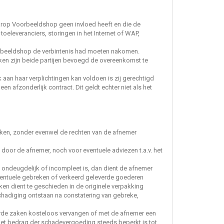
arop Voorbeeldshop geen invloed heeft en die de
leveranciers, storingen in het Internet of WAP,
orbeeldshop de verbintenis had moeten nakomen.
ken zijn beide partijen bevoegd de overeenkomst te
k aan haar verplichtingen kan voldoen is zij gerechtigd
en afzonderlijk contract. Dit geldt echter niet als het
aken, zonder evenwel de rechten van de afnemer
door de afnemer, noch voor eventuele adviezen t.a.v. het
d, ondeugdelijk of incompleet is, dan dient de afnemer
ventuele gebreken of verkeerd geleverde goederen
en dient te geschieden in de originele verpakking
chadiging ontstaan na constatering van gebreke,
rde zaken kosteloos vervangen of met de afnemer een
 het bedrag der schadevergoeding steeds beperkt is tot