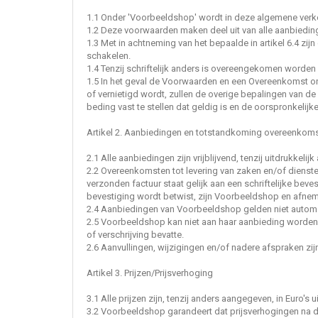
1.1 Onder 'Voorbeeldshop' wordt in deze algemene v
1.2 Deze voorwaarden maken deel uit van alle aanbieding
1.3 Met in achtneming van het bepaalde in artikel 6.4 z
schakelen.
1.4 Tenzij schriftelijk anders is overeengekomen word
1.5 In het geval de Voorwaarden en een Overeenkomst ond
of vernietigd wordt, zullen de overige bepalingen van de
beding vast te stellen dat geldig is en de oorspronkelijk
Artikel 2. Aanbiedingen en totstandkoming overeenkom
2.1 Alle aanbiedingen zijn vrijblijvend, tenzij uitdrukkel
2.2 Overeenkomsten tot levering van zaken en/of dienste
verzonden factuur staat gelijk aan een schriftelijke beves
bevestiging wordt betwist, zijn Voorbeeldshop en afne
2.4 Aanbiedingen van Voorbeeldshop gelden niet automa
2.5 Voorbeeldshop kan niet aan haar aanbieding worden 
of verschrijving bevatte.
2.6 Aanvullingen, wijzigingen en/of nadere afspraken zij
Artikel 3. Prijzen/Prijsverhoging
3.1 Alle prijzen zijn, tenzij anders aangegeven, in Euro's
3.2 Voorbeeldshop garandeert dat prijsverhogingen na de