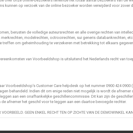
ie over onze online-bezoekers teneinde het totaal aantal bezoekers van de we
ns kunnen op verzoek van de online bezoeker worden verwijderd voor zover 
ekomen, berusten de volledige auteursrechten en alle overige rechten van intell
erkrechten, modelrechten, octrooirechten, sui generis databankrechten, etc.,
e treffen om geheimhouding te verzekeren met betrekking tot elkaars gegevens 
 overeenkomsten van Voorbeeldshop is uitsluitend het Nederlands recht van to
 naar Voorbeeldshop's Customer Care helpdesk op het nummer 0900 424 0900 (
agen behandeld. Indien dit om enige reden niet mogelijk is wordt de afnemer 
e leggen aan een onafhankelijke geschillencommissie. Dit kan zijn de geschil
an de afnemer het geschil voor te leggen aan een daartoe bevoegde rechter.
VOORBEELD. GEEN ENKEL RECHT TEN OP ZICHTE VAN DE DEMOWINKEL KA