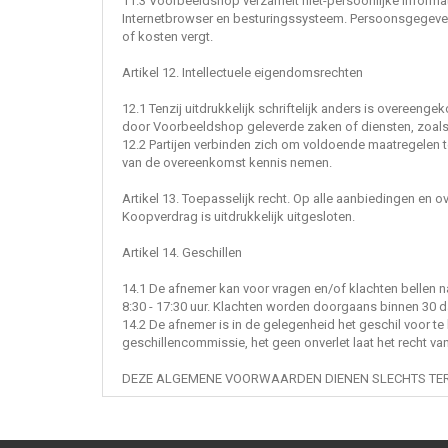
11.3 Voorbeeldshop verzamelt niet-persoonlijke informat
Internetbrowser en besturingssysteem. Persoonsgegeve
of kosten vergt.
Artikel 12. Intellectuele eigendomsrechten
12.1 Tenzij uitdrukkelijk schriftelijk anders is overeeng
door Voorbeeldshop geleverde zaken of diensten, zoals m
12.2 Partijen verbinden zich om voldoende maatregelen t
van de overeenkomst kennis nemen.
Artikel 13. Toepasselijk recht. Op alle aanbiedingen en
Koopverdrag is uitdrukkelijk uitgesloten.
Artikel 14. Geschillen
14.1 De afnemer kan voor vragen en/of klachten bellen
8:30 - 17:30 uur. Klachten worden doorgaans binnen 30 d
14.2 De afnemer is in de gelegenheid het geschil voor t
geschillencommissie, het geen onverlet laat het recht v
DEZE ALGEMENE VOORWAARDEN DIENEN SLECHTS TER 