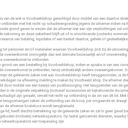
 van de wet is Voorbeeldshop gerechtigd door middel van een daartoe strekk
te ontbinden met het recht op schadevergoeding jegens de afnemer indien na
e grond geven te vrezen dat de afnemer niet aan zijn verplichtingen zal vold
de nakoming en deze zekerheid blijft uit of is onvoldoende (ondanks sommatie
seance van betaling, liquidatie of een besluit daartoe, gehele of gedeeltelijk
 tot personen en/of materialen waarvan Voorbeeldshop zich bij de uitvoering
n de overeenkomst onmogelijk dan wel dermate bezwaarlijk en/of onevenredig ko
e overeenkomst te ontbinden.
p grond van een bestelling bij Voorbeeldshop, indien er sprake is van een co
e overeenkomst te ontbinden, tenzij uitdrukkelijk anders overeengekomen. D
ermijn de geleverde zaken niet aan Voorbeeldshop heeft teruggezonden, is de 
erkdagen na aflevering melding te maken bij Voorbeeld shop. De afnemer dient 
eeld door middel van een bewijs van postbezorging. Het terugzenden van de ge
en in de originele verpakking (inclusief accessoires en bijbehorende document
hadigd zijn geraakt, vervalt het recht op ontbinding in de zin van dit lid. Met
de terugontvangen zaken de ontbinding van de koop per omgaande en draagt 
an de afnemer kosteloos wordt terugbetaald.
ige lid, heeft slechts betrekking op de geleverde zaken en zal in geen geval 
boden (mobiele) netwerkoperators. Op laatst genoemde diensten, waarbij V
 netwerkoperators van toepassing zijn.