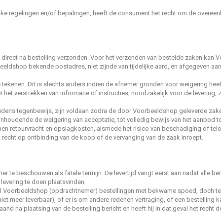
telijke regelingen en/of bepalingen, heeft de consument het recht om de ove
ze direct na bestelling verzonden. Voor het verzenden van bestelde zaken ka
beeldshop bekende postadres, niet zijnde van tijdelijke aard, en afgegeven aan
 tekenen. Dit is slechts anders indien de afnemer gronden voor weigering heef
t het verstrekken van informatie of instructies, noodzakelijk voor de levering
udens tegenbewijs, zijn voldaan zodra de door Voorbeeldshop geleverde zake
 inhoudende de weigering van acceptatie, tot volledig bewijs van het aanbod 
en retourvracht en opslagkosten, alsmede het risico van beschadiging of te
 recht op ontbinding van de koop of de vervanging van de zaak inroept.
r te beschouwen als fatale termijn. De levertijd vangt eerst aan nadat alle b
evering te doen plaatsvinden.
zal Voorbeeldshop (opdrachtnemer) bestellingen met bekwame spoed, doch tenm
niet meer leverbaar), of er is om andere redenen vertraging, of een bestelling 
 na plaatsing van de bestelling bericht en heeft hij in dat geval het recht d