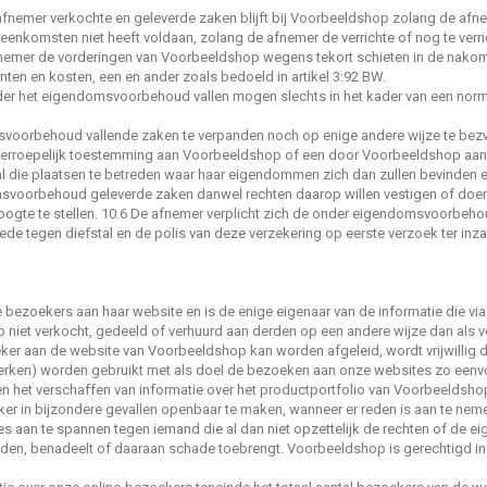
fnemer verkochte en geleverde zaken blijft bij Voorbeeldshop zolang de afn
reenkomsten niet heeft voldaan, zolang de afnemer de verrichte of nog te ver
nemer de vorderingen van Voorbeeldshop wegens tekort schieten in de nakomi
ten en kosten, een en ander zoals bedoeld in artikel 3:92 BW.
er het eigendomsvoorbehoud vallen mogen slechts in het kader van een norm
svoorbehoud vallende zaken te verpanden noch op enige andere wijze te bez
erroepelijk toestemming aan Voorbeeldshop of een door Voorbeeldshop aan te 
l die plaatsen te betreden waar haar eigendommen zich dan zullen bevinden e
svoorbehoud geleverde zaken danwel rechten daarop willen vestigen of doen 
oogte te stellen. 10.6 De afnemer verplicht zich de onder eigendomsvoorbeho
de tegen diefstal en de polis van deze verzekering op eerste verzoek ter in
 bezoekers aan haar website en is de enige eigenaar van de informatie die via
iet verkocht, gedeeld of verhuurd aan derden op een andere wijze dan als ve
oeker aan de website van Voorbeeldshop kan worden afgeleid, wordt vrijwillig 
ken) worden gebruikt met als doel de bezoeken aan onze websites zo eenvou
n het verschaffen van informatie over het productportfolio van Voorbeeldshop
er in bijzondere gevallen openbaar te maken, wanneer er reden is aan te nem
roces aan te spannen tegen iemand die al dan niet opzettelijk de rechten of d
en, benadeelt of daaraan schade toebrengt. Voorbeeldshop is gerechtigd infor