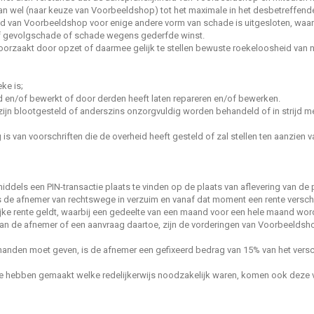
an wel (naar keuze van Voorbeeldshop) tot het maximale in het desbetreffend
id van Voorbeeldshop voor enige andere vorm van schade is uitgesloten, wa
of gevolgschade of schade wegens gederfde winst.
oorzaakt door opzet of daarmee gelijk te stellen bewuste roekeloosheid van n
ke is;
d en/of bewerkt of door derden heeft laten repareren en/of bewerken.
jn blootgesteld of anderszins onzorgvuldig worden behandeld of in strijd 
is van voorschriften die de overheid heeft gesteld of zal stellen ten aanzien 
ddels een PIN-transactie plaats te vinden op de plaats van aflevering van de pr
 is de afnemer van rechtswege in verzuim en vanaf dat moment een rente vers
telijke rente geldt, waarbij een gedeelte van een maand voor een hele maand wo
g van de afnemer of een aanvraag daartoe, zijn de vorderingen van Voorbeelds
t handen moet geven, is de afnemer een gefixeerd bedrag van 15% van het vers
e hebben gemaakt welke redelijkerwijs noodzakelijk waren, komen ook deze 