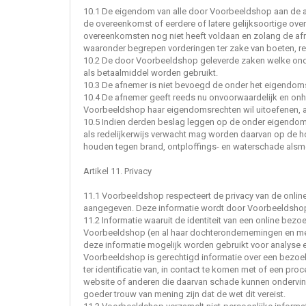
10.1 De eigendom van alle door Voorbeeldshop aan de a
de overeenkomst of eerdere of latere gelijksoortige ove
overeenkomsten nog niet heeft voldaan en zolang de af
waaronder begrepen vorderingen ter zake van boeten, ren
10.2 De door Voorbeeldshop geleverde zaken welke ond
als betaalmiddel worden gebruikt.
10.3 De afnemer is niet bevoegd de onder het eigendom
10.4 De afnemer geeft reeds nu onvoorwaardelijk en onh
Voorbeeldshop haar eigendomsrechten wil uitoefenen, a
10.5 Indien derden beslag leggen op de onder eigendom
als redelijkerwijs verwacht mag worden daarvan op de h
houden tegen brand, ontploffings- en waterschade alsme
Artikel 11. Privacy
11.1 Voorbeeldshop respecteert de privacy van de online
aangegeven. Deze informatie wordt door Voorbeeldshop n
11.2 Informatie waaruit de identiteit van een online bez
Voorbeeldshop (en al haar dochterondernemingen en mer
deze informatie mogelijk worden gebruikt voor analyse e
Voorbeeldshop is gerechtigd informatie over een bezoek
ter identificatie van, in contact te komen met of een p
website of anderen die daarvan schade kunnen ondervind
goeder trouw van mening zijn dat de wet dit vereist.